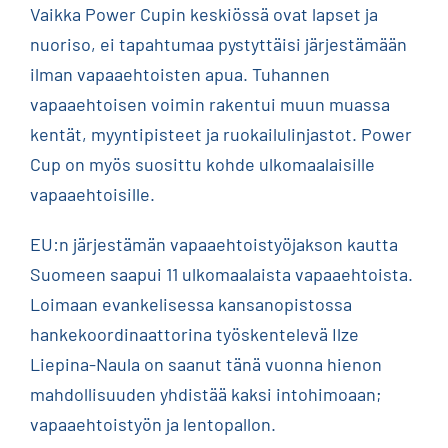
Vaikka Power Cupin keskiössä ovat lapset ja
nuoriso, ei tapahtumaa pystyttäisi järjestämään
ilman vapaaehtoisten apua. Tuhannen
vapaaehtoisen voimin rakentui muun muassa
kentät, myyntipisteet ja ruokailulinjastot. Power
Cup on myös suosittu kohde ulkomaalaisille
vapaaehtoisille.
EU:n järjestämän vapaaehtoistyöjakson kautta
Suomeen saapui 11 ulkomaalaista vapaaehtoista.
Loimaan evankelisessa kansanopistossa
hankekoordinaattorina työskentelevä Ilze
Liepina-Naula on saanut tänä vuonna hienon
mahdollisuuden yhdistää kaksi intohimoaan;
vapaaehtoistyön ja lentopallon.