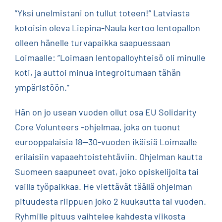
”Yksi unelmistani on tullut toteen!” Latviasta
kotoisin oleva Liepina-Naula kertoo lentopallon
olleen hänelle turvapaikka saapuessaan
Loimaalle: ”Loimaan lentopalloyhteisö oli minulle
koti, ja auttoi minua integroitumaan tähän
ympäristöön.”
Hän on jo usean vuoden ollut osa EU Solidarity
Core Volunteers -ohjelmaa, joka on tuonut
eurooppalaisia 18—30-vuoden ikäisiä Loimaalle
erilaisiin vapaaehtoistehtäviin. Ohjelman kautta
Suomeen saapuneet ovat, joko opiskelijoita tai
vailla työpaikkaa. He viettävät täällä ohjelman
pituudesta riippuen joko 2 kuukautta tai vuoden.
Ryhmille pituus vaihtelee kahdesta viikosta