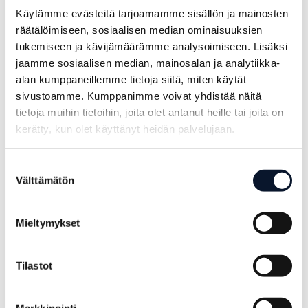
olla osana sekä pieniä ja isoja tapahtumia, sekä
Käytämme evästeitä tarjoamamme sisällön ja mainosten
oppia koko ajan lisää”. ”Täällä eletään
räätälöimiseen, sosiaalisen median ominaisuuksien
lentopallolle ja sen näkee kaikkialla!”.
tukemiseen ja kävijämäärämme analysoimiseen. Lisäksi
Ruokalinjastolla työskentelevä Masach lähettää
jaamme sosiaalisen median, mainosalan ja analytiikka-
alan kumppaneillemme tietoja siitä, miten käytät
pelaajille terveisiä: ”Vapaaehtoisena voi tuntea
sivustoamme. Kumppanimme voivat yhdistää näitä
pelaajien energian”.
tietoja muihin tietoihin, joita olet antanut heille tai joita on
kerätty, kun olet käyttänyt heidän palvelujaan.
Suostumuksen
Samankaltaisia
Välttämätön
valinta
kirjoituksia
Mieltymykset
Tilastot
Markkinointi