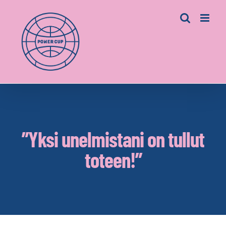
Skip
to
content
”Yksi unelmistani on tullut
toteen!”