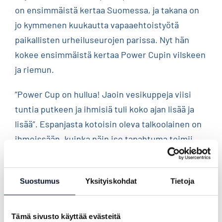
on ensimmäistä kertaa Suomessa, ja takana on
jo kymmenen kuukautta vapaaehtoistyötä
paikallisten urheiluseurojen parissa. Nyt hän
kokee ensimmäistä kertaa Power Cupin vilskeen
ja riemun.
”Power Cup on hullua! Jaoin vesikuppeja viisi
tuntia putkeen ja ihmisiä tuli koko ajan lisää ja
lisää”. Espanjasta kotoisin oleva talkoolainen on
ihmeissään, kuinka näin iso tapahtuma toimii
niin hyvin: ”Ihmisiä on paljon, mutta on
vaikuttavaa, kuinka hyvin näin suurta
Suostumus
Yksityiskohdat
Tietoja
väkijoukkoa pystyy hallitsemaan”.
Vapaaehtoistyö on Masachille tärkeää: ”Rakastan
Tämä sivusto käyttää evästeitä