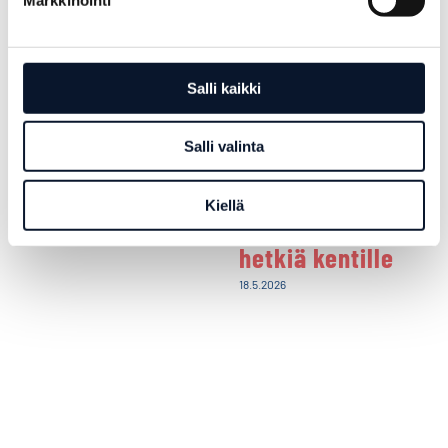
Power Cup ja
Linkosuo ja
Salli kaikki
Rantalainen
Power Cup
yhteistyöhön
aloittavat
Salli valinta
yhteistyön –
3.6.2026
energiaa ja
Kiellä
herkullisia
hetkiä kentille
18.5.2026