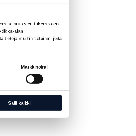
yhteistyöstä
 ominaisuuksien tukemiseen
tiikka-alan
ietoja muihin tietoihin, joita
stuvia
konditorian
eivästään,
Markkinointi
 Lisäksi
villa
a.
Salli kaikki