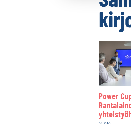
kirj
Power Cup
Rantalain
yhteistyö
3.6.2026