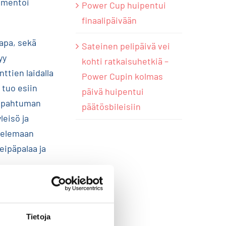
mmentoi
Power Cup huipentui
finaalipäivään
tapa, sekä
Sateinen pelipäivä vei
yy
kohti ratkaisuhetkiä –
ttien laidalla
Power Cupin kolmas
 tuo esiin
päivä huipentui
 tapahtuman
päätösbileisiin
leisö ja
stelemaan
eipäpalaa ja
otteet ja
tarjoamaan
Tietoja
 sekä