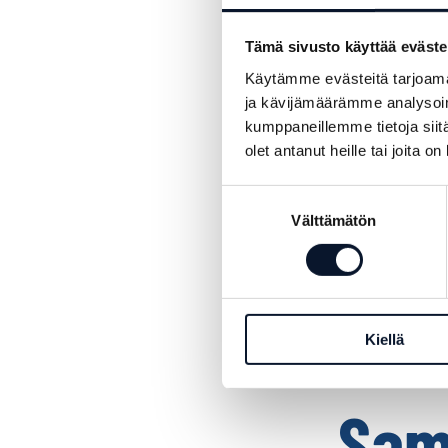
herkullisia ja
Power Cupin 
Tämä sivusto käyttää eväste
Käytämme evästeitä tarjoama
Linkosuo
on 90
ja kävijämäärämme analysoim
perustajasuku
kumppaneillemme tietoja siitä
olet antanut heille tai joita o
lounasravintol
salaatteja, ko
Suostumuksen
herkkuja.
Leip
Välttämätön
valinta
josta valmistet
olemme lanseer
vähittäiskaupo
Juhlapalvelut 
Kiellä
Sam