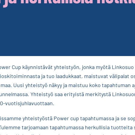
ower Cup käynnistävät yhteistyön, jonka myötä Linkosuo
oskitoiminnasta ja tuo laadukkaat, maistuvat välipalat 
maa. Uusi yhteistyö näkyy ja maistuu koko tapahtuman aja
nnelmassa. Yhteistyö saa erityistä merkitystä Linkosuo
0-vuotisjuhlavuottaan.
ssamme yhteistyöstä Power cup tapahtumassa ja se sopi
ulemme tarjoamaan tapahtumassa herkullisia tuotteita 