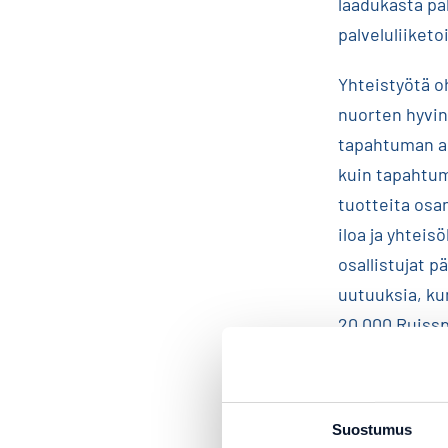
laadukasta pa
palveluliiket
Yhteistyötä oh
nuorten hyvin
tapahtuman ai
kuin tapahtum
tuotteita osa
iloa ja yhteis
osallistujat 
uutuuksia, ku
20 000 Ruissp
“Linkosuo on 
arvot sopivat
Suostumus
osallistujill