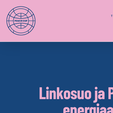
Skip
to
content
Linkosuo ja 
energiaa 