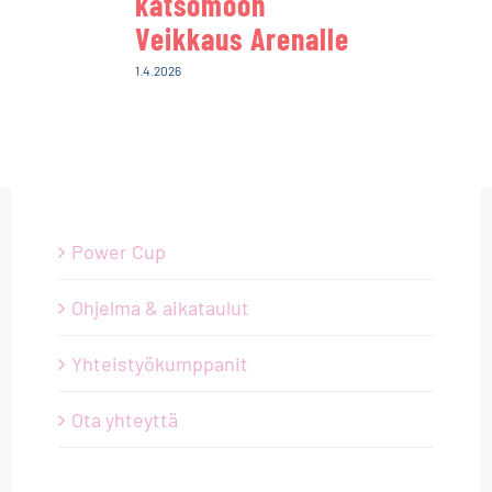
katsomoon
Veikkaus Arenalle
1.4.2026
Power Cup
Ohjelma & aikataulut
Yhteistyökumppanit
Ota yhteyttä