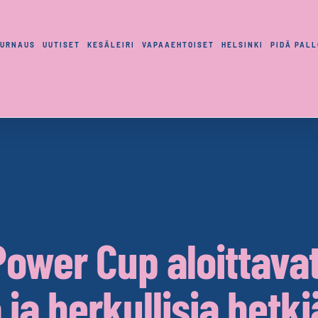
TURNAUS
UUTISET
KESÄLEIRI
VAPAAEHTOISET
HELSINKI
PIDÄ PAL
Power Cup aloittavat
ja herkullisia hetki