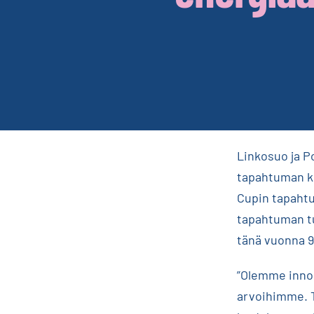
Linkosuo ja P
tapahtuman ki
Cupin tapahtu
tapahtuman tu
tänä vuonna 9
”Olemme innoi
arvoihimme. T