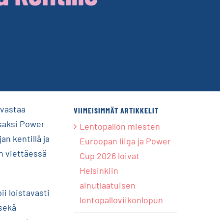
 vastaa
VIIMEISIMMÄT ARTIKKELIT
osaksi Power
Lentopallon miesten
n kentillä ja
Euroopan liiga ja Power
n viettäessä
Cup 2026 loivat
Helsinkiin
ainutlaatuisen
i loistavasti
lentopalloviikonlopun
sekä