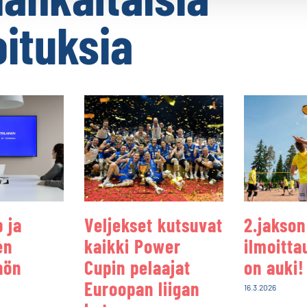
oituksia
 ja
Veljekset kutsuvat
2.jakson
en
kaikki Power
ilmoitt
hön
Cupin pelaajat
on auki!
Euroopan liigan
16.3.2026