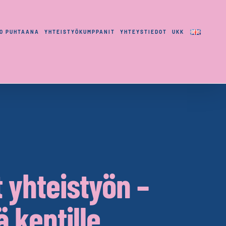
LO PUHTAANA
YHTEISTYÖKUMPPANIT
YHTEYSTIEDOT
UKK
 yhteistyön –
ä kentille