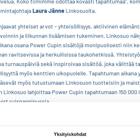
lvelua. Koko tiimimme odottaa kovasti tapahtumaa”, ko
oimintajohtaja
Laura Jänne
Linkosuolta.
jaavat yhteiset arvot – yhteisöllisyys, aktiivinen elämän
voinnin ja liikunnan lisäämisen tukeminen. Linkosuo näk
kana osana Power Cupin sisältöjä monipuolisesti niin ken
an ravitsevissa ja herkullisissa taukohetkissä. Yhteistyö
na turnauspäiviä sekä inspiroivaa sisältöä, joka välittää
öllisyyttä myös kenttien ulkopuolelle. Tapahtuman aikana y
pääsevät myös tutustumaan Linkosuon tuotteisiin ja mai
n Linkosuo lahjoittaa Power Cupin tapahtumaan 150 000 l
ort ruisnappipussia.
meille luonteva kumppani kotimaisena toimijana, jonka tu
 täydellisesti Power Cupin henkeen. Yhdessä pystymme 
Yksityiskohdat
e ja vierailijoille entistä paremman tapahtumakokemuksen,