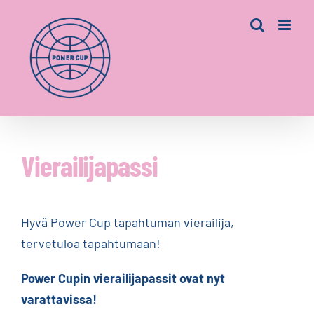
Skip
to
content
Vierailijapassi
Hyvä Power Cup tapahtuman vierailija,
tervetuloa tapahtumaan!
Power Cupin vierailijapassit ovat nyt
varattavissa!