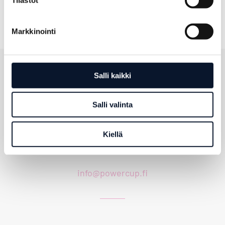
Markkinointi
Salli kaikki
Salli valinta
Kiellä
info@powercup.fi