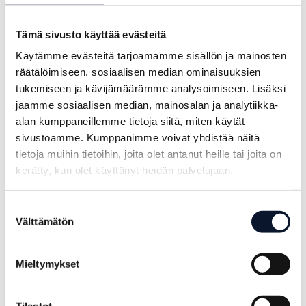
TO-SU (4päivän)
vierailijapassi (sis. to-la louas ja
päivällinen, su lounas) 75€
Tämä sivusto käyttää evästeitä
Käytämme evästeitä tarjoamamme sisällön ja mainosten
Torstai (1päivä)
/ vierailijapassi (sis. lounas ja
räätälöimiseen, sosiaalisen median ominaisuuksien
päivällinen) 30€
tukemiseen ja kävijämäärämme analysoimiseen. Lisäksi
jaamme sosiaalisen median, mainosalan ja analytiikka-
Perjantai (1päivä)
/ vierailijapassi (sis. lounas ja
alan kumppaneillemme tietoja siitä, miten käytät
päivällinen) 30€
sivustoamme. Kumppanimme voivat yhdistää näitä
tietoja muihin tietoihin, joita olet antanut heille tai joita on
Lauantai (1päivä)
/ vierailijapassi (sis. lounas ja
kerätty, kun olet käyttänyt heidän palvelujaan.
päivällinen) 30€
Suostumuksen
Sunnuntai (1päivä)
/ vierailijapassi (sis. lounas)
Välttämätön
valinta
15€
Mieltymykset
Tilastot