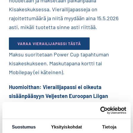
noudetaan ja maksetaan paikanpäällä
Kisakeskuksessa. Vierailijapasseja on
rajoitettumäärä ja niitä myydään aina 15.5.2026
asti, mikäli tuotetta sinne asti riittää.
VARAA VIERAILIJAPASSI TÄSTÄ
Maksu suoritetaan Power Cup tapahtuman
kisakeskukseen.
Maskutapana kortti tai
Mobilepay (ei käteinen).
Huomioithan: Vierailijapassi ei oikeuta
sisäänpääsyyn Veljesten Euroopan Liigan
otteluun eikä Power Cupin päätösbileisiin.
HINNAT:
Suostumus
Yksityiskohdat
Tietoja