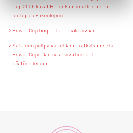
Cup 2026 loivat Helsinkiin ainutlaatuisen
lentopalloviikonlopun
Power Cup huipentui finaalipäivään
Sateinen pelipäivä vei kohti ratkaisuhetkiä –
Power Cupin kolmas päivä huipentui
päätösbileisiin