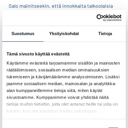
Salo mainitseekin, että innokkaita talkoolaisia
kerätään jo – ei muuta kuin mukaan järjestämään
huikeaa Power Cupia Kauhavalle!
Suostumus
Yksityiskohdat
Tietoja
Samankaltaisia
Tämä sivusto käyttää evästeitä
kirjoituksia
Käytämme evästeitä tarjoamamme sisällön ja mainosten
räätälöimiseen, sosiaalisen median ominaisuuksien
tukemiseen ja kävijämäärämme analysoimiseen. Lisäksi
jaamme sosiaalisen median, mainosalan ja analytiikka-
alan kumppaneillemme tietoja siitä, miten käytät
sivustoamme. Kumppanimme voivat yhdistää näitä
tietoja muihin tietoihin, joita olet antanut heille tai joita on
kerätty, kun olet käyttänyt heidän palvelujaan.
Lentopallon
Power Cup
Suostumuksen