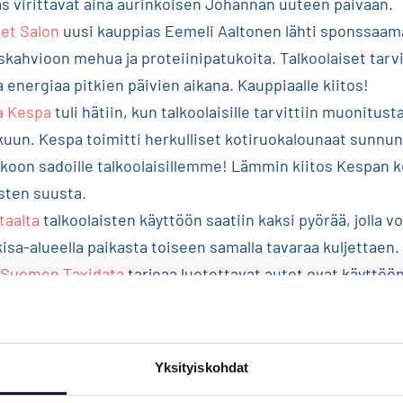
as virittävät aina aurinkoisen Johannan uuteen päivään.
et Salon
uusi kauppias Eemeli Aaltonen lähti sponssaa
iskahvioon mehua ja proteiinipatukoita. Talkoolaiset tarv
 energiaa pitkien päivien aikana. Kauppiaalle kiitos!
a Kespa
tuli hätiin, kun talkoolaisille tarvittiin muonitus
lkuun. Kespa toimitti herkulliset kotiruokalounaat sunnun
kkoon sadoille talkoolaisillemme! Lämmin kiitos Kespan ke
isten suusta.
taalta
talkoolaisten käyttöön saatiin kaksi pyörää, jolla vo
kisa-alueella paikasta toiseen samalla tavaraa kuljettaen.
-Suomen Taxidata
tarjoaa luotettavat autot ovat käyttö
opivin pakettihinnoin.
an yllättäessä, kisa-alueen makkarapisteen makkarat ja n
set lisät elikkä sinapit on kotoisin Perniöstä,
Antsun Si
Yksityiskohdat