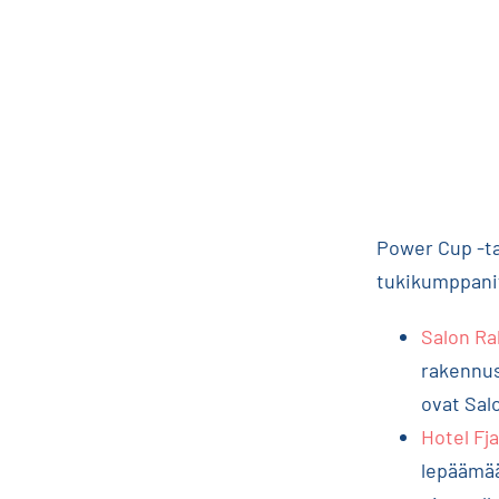
Power Cup -ta
tukikumppanit
Salon R
rakennus
ovat Sa
Hotel Fja
lepäämää