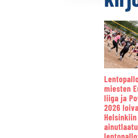
Lentopall
miesten E
liiga ja P
2026 loiv
Helsinkiin
ainutlaat
lentopall