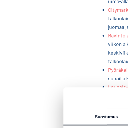
uima-all
Citymark
talkoola
juomaa ja
Ravintol
viikon a
keskivii
talkoola
Pyöräkei
suhailla 
Lounais
aikaan s
Huikopal
maistuvai
Suostumus