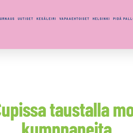
TURNAUS
UUTISET
KESÄLEIRI
VAPAAEHTOISET
HELSINKI
PIDÄ PAL
upissa taustalla mon
kumppaneita