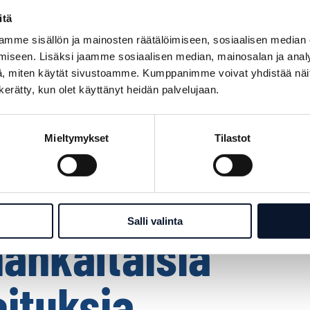
itä
mme sisällön ja mainosten räätälöimiseen, sosiaalisen median
iseen. Lisäksi jaamme sosiaalisen median, mainosalan ja analy
, miten käytät sivustoamme. Kumppanimme voivat yhdistää näitä t
n kerätty, kun olet käyttänyt heidän palvelujaan.
Mieltymykset
Tilastot
Kuva: Sinikka Makkonen
Salli valinta
ankaltaisia
oituksia