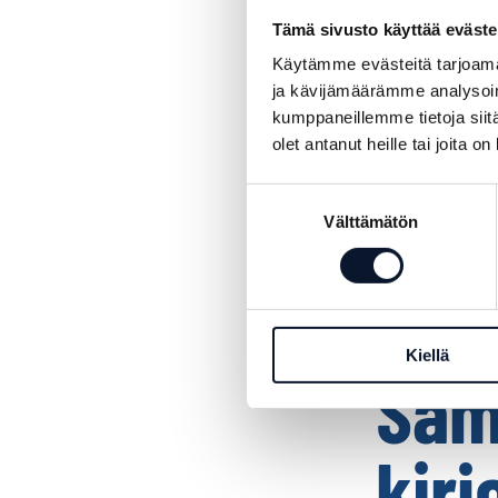
Tämä sivusto käyttää eväste
Käytämme evästeitä tarjoama
ja kävijämäärämme analysoim
kumppaneillemme tietoja siitä
olet antanut heille tai joita o
Suostumuksen
Välttämätön
valinta
Kiellä
Sam
kirj