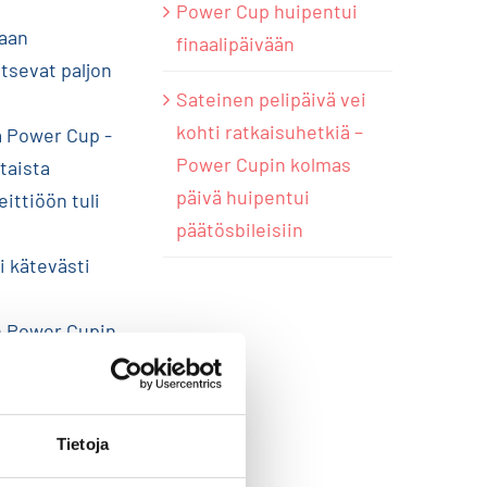
Power Cup huipentui
maan
finaalipäivään
itsevat paljon
Sateinen pelipäivä vei
kohti ratkaisuhetkiä –
ta Power Cup -
Power Cupin kolmas
taista
päivä huipentui
ittiöön tuli
päätösbileisiin
i kätevästi
ön Power Cupin
iihin
napista
.
Tietoja