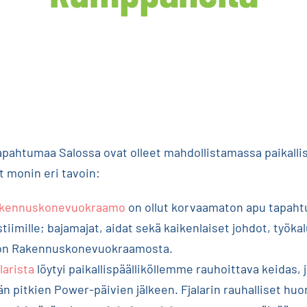
pahtumaa Salossa ovat olleet mahdollistamassa paikalli
 monin eri tavoin:
akennuskonevuokraamo
on ollut korvaamaton apu tapah
tiimille; bajamajat, aidat sekä kaikenlaiset johdot, työka
lon Rakennuskonevuokraamosta.
larista
löytyi paikallispäälliköllemme rauhoittava keidas,
n pitkien Power-päivien jälkeen. Fjalarin rauhalliset huo