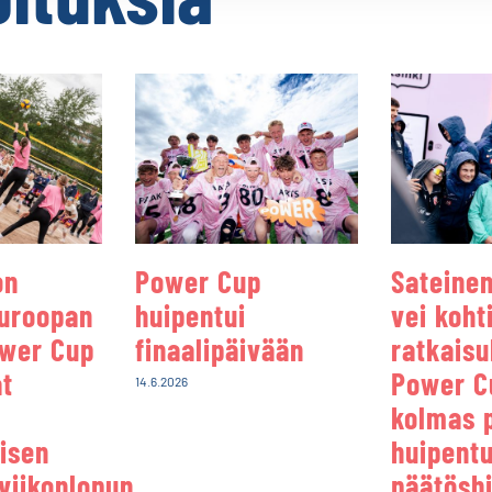
on
Power Cup
Sateinen
uroopan
huipentui
vei koht
ower Cup
finaalipäivään
ratkaisu
at
Power C
14.6.2026
kolmas 
uisen
huipentu
oviikonlopun
päätösbi