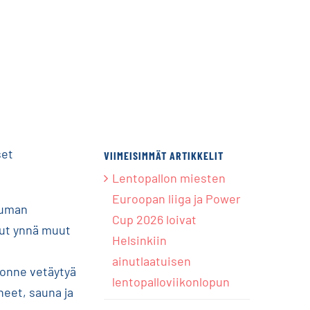
set
VIIMEISIMMÄT ARTIKKELIT
Lentopallon miesten
Euroopan liiga ja Power
tuman
Cup 2026 loivat
lut ynnä muut
Helsinkiin
ainutlaatuisen
 jonne vetäytyä
lentopalloviikonlopun
neet, sauna ja