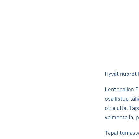
Hyvät nuoret l
Lentopallon P
osallistuu tä
otteluita. Tap
valmentajia, p
Tapahtumassa 