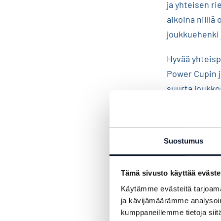
ja yhteisen r
aikoina niillä
joukkuehenki j
Hyvää yhteisp
Power Cupin j
suurta joukko
Toivotan kaiki
lentopallon pa
Suostumus
Sauli 
Tämä sivusto käyttää eväste
Tasavallan pr
Käytämme evästeitä tarjoama
ja kävijämäärämme analysoim
Power Cup Sal
kumppaneillemme tietoja siitä