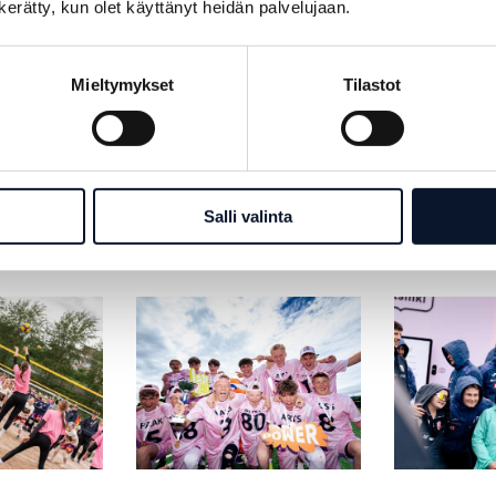
n kerätty, kun olet käyttänyt heidän palvelujaan.
Mieltymykset
Tilastot
ankaltaisia
oituksia
Salli valinta