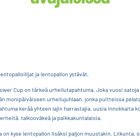
entopalloilijat ja lentopallon ystävät,
ower Cup on tärkeä urheilutapahtuma. Joka vuosi satoja
hän monipäiväiseen urheilujuhlaan, jonka puitteissa pelat
ahtuma kerää yhteen lajin harrastajia, uusia innokkaita kok
erheitä, talkooväkeä ja paikkakuntalaisia.
on kyse lentopallon lisäksi paljon muustakin. Liikunta,