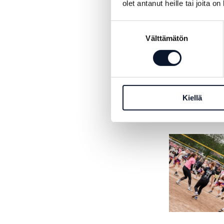
olet antanut heille tai joita o
Suostumuksen
Välttämätön
valinta
Sam
kirj
Kiellä