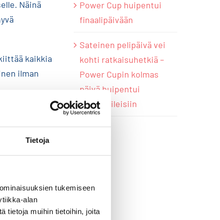
elle. Näinä
Power Cup huipentui
hyvä
finaalipäivään
Sateinen pelipäivä vei
iittää kaikkia
kohti ratkaisuhetkiä –
inen ilman
Power Cupin kolmas
päivä huipentui
päätösbileisiin
iä hetkiä
Tietoja
 ominaisuuksien tukemiseen
tiikka-alan
ietoja muihin tietoihin, joita