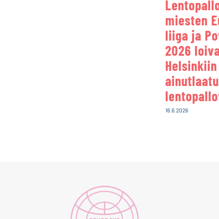
Lentopall
miesten E
liiga ja P
2026 loiv
Helsinkiin
ainutlaat
lentopall
16.6.2026