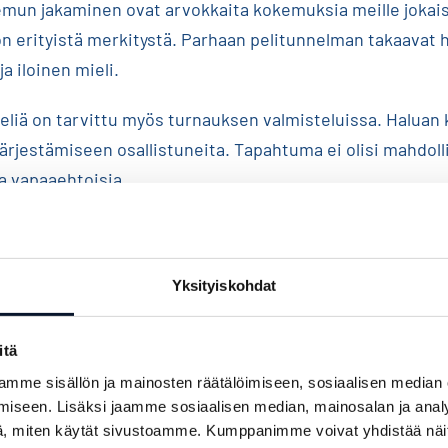
iemun jakaminen ovat arvokkaita kokemuksia meille jokais
 on erityistä merkitystä. Parhaan pelitunnelman takaavat 
a iloinen mieli.
eliä on tarvittu myös turnauksen valmisteluissa. Haluan k
ärjestämiseen osallistuneita. Tapahtuma ei olisi mahdoll
a vapaaehtoisia.
lle pelaajille menestystä otteluihin ja katsojille viihdyttäv
rissa!
Yksityiskohdat
Niinistö
itä
esidentti
mme sisällön ja mainosten räätälöimiseen, sosiaalisen median
iseen. Lisäksi jaamme sosiaalisen median, mainosalan ja analy
o 2021 -turnauksen suojelija
, miten käytät sivustoamme. Kumppanimme voivat yhdistää näitä t