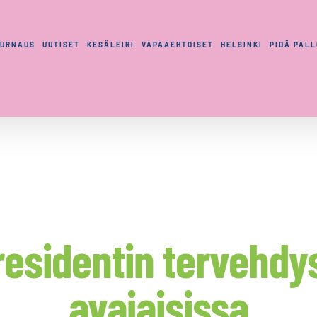
TURNAUS
UUTISET
KESÄLEIRI
VAPAAEHTOISET
HELSINKI
PIDÄ PAL
residentin tervehdy
avajaisissa