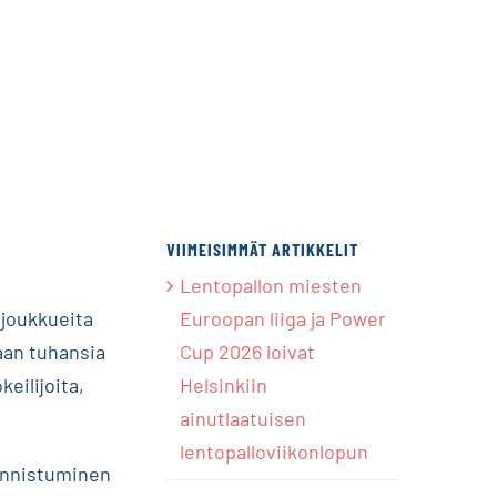
VIIMEISIMMÄT ARTIKKELIT
Lentopallon miesten
 joukkueita
Euroopan liiga ja Power
aan tuhansia
Cup 2026 loivat
eilijoita,
Helsinkiin
ainutlaatuisen
lentopalloviikonlopun
 onnistuminen