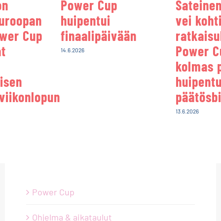
on
Power Cup
Sateinen
uroopan
huipentui
vei koht
ower Cup
finaalipäivään
ratkaisu
at
Power C
14.6.2026
kolmas 
uisen
huipentu
oviikonlopun
päätösbi
13.6.2026
Power Cup
Ohjelma & aikataulut