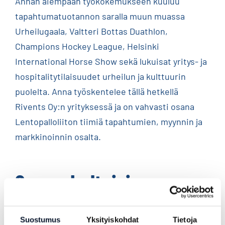
Annan aiempaan työkokemukseen kuuluu
tapahtumatuotannon saralla muun muassa
Urheilugaala, Valtteri Bottas Duathlon,
Champions Hockey League, Helsinki
International Horse Show sekä lukuisat yritys- ja
hospitalitytilaisuudet urheilun ja kulttuurin
puolelta. Anna työskentelee tällä hetkellä
Rivents Oy:n yrityksessä ja on vahvasti osana
Lentopalloliiton tiimiä tapahtumien, myynnin ja
markkinoinnin osalta.
Samankaltaisia
kirjoituksia
Suostumus
Yksityiskohdat
Tietoja