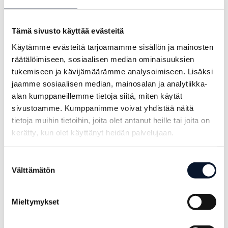
Tämä sivusto käyttää evästeitä
Käytämme evästeitä tarjoamamme sisällön ja mainosten
räätälöimiseen, sosiaalisen median ominaisuuksien
tukemiseen ja kävijämäärämme analysoimiseen. Lisäksi
jaamme sosiaalisen median, mainosalan ja analytiikka-
Lentopallon
Power Cup
alan kumppaneillemme tietoja siitä, miten käytät
miesten
huipentui
sivustoamme. Kumppanimme voivat yhdistää näitä
Euroopan liiga
finaalipäivään
tietoja muihin tietoihin, joita olet antanut heille tai joita on
ja Power Cup
kerätty, kun olet käyttänyt heidän palvelujaan.
14.6.2026
2026 loivat
Suostumuksen
Helsinkiin
Välttämätön
valinta
ainutlaatuisen
lentopalloviikonlopun
Mieltymykset
16.6.2026