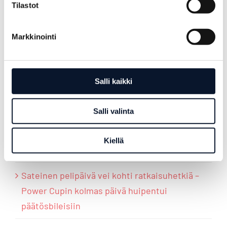
Tilastot
Markkinointi
VIIMEISIMMÄT ARTIKKELIT
Salli kaikki
Lentopallon miesten Euroopan liiga ja Power
Cup 2026 loivat Helsinkiin ainutlaatuisen
Salli valinta
lentopalloviikonlopun
Kiellä
Power Cup huipentui finaalipäivään
Sateinen pelipäivä vei kohti ratkaisuhetkiä –
Power Cupin kolmas päivä huipentui
päätösbileisiin