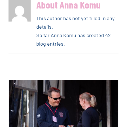
About
Anna Komu
This author has not yet filled in any
details.
So far Anna Komu has created 42
blog entries.
The organizers of Power Cup
Joensuu gave the keys to
Power Cup Loimaa’s