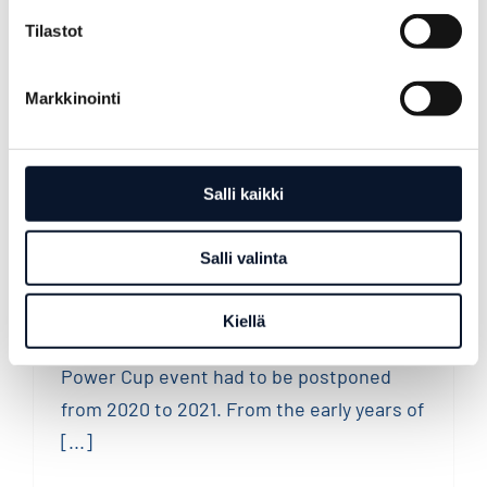
Power Cup 2020 Pass return
Tilastot
instructions
Markkinointi
Power Cup 2020 Pass return
Salli kaikki
instructions
Salli valinta
The prevailing coronavirus epidemic also
made a historic imprint on the volleyball
Kiellä
crowd as the traditional and beloved
Power Cup event had to be postponed
from 2020 to 2021. From the early years of
[...]