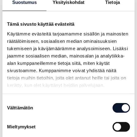
Suostumus
Yksityiskohdat
Tietoja
Tämä sivusto käyttää evästeitä
Power Cup tournament will be postponed
Käytämme evästeitä tarjoamamme sisällön ja mainosten
to new dates with special arrangements.
räätälöimiseen, sosiaalisen median ominaisuuksien
tukemiseen ja kävijämäärämme analysoimiseen. Lisäksi
The COVID-19 situation is challenging all
jaamme sosiaalisen median, mainosalan ja analytiikka-
the event organisers around the world.
alan kumppaneillemme tietoja siitä, miten käytät
Volleyball association has made a decision
sivustoamme. Kumppanimme voivat yhdistää näitä
to postpone Power Cup event. [...]
tietoja muihin tietoihin, joita olet antanut heille tai joita on
kerätty, kun olet käyttänyt heidän palvelujaan.
Read More
Suostumuksen
Välttämätön
valinta
Mieltymykset