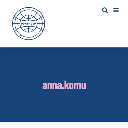
Skip
to
content
anna.komu