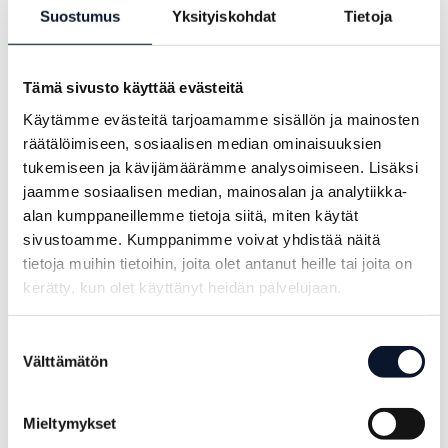
Suostumus
Yksityiskohdat
Tietoja
Tämä sivusto käyttää evästeitä
Käytämme evästeitä tarjoamamme sisällön ja mainosten
räätälöimiseen, sosiaalisen median ominaisuuksien
LATEST POSTS
tukemiseen ja kävijämäärämme analysoimiseen. Lisäksi
Power Cup culminated in the final day
jaamme sosiaalisen median, mainosalan ja analytiikka-
alan kumppaneillemme tietoja siitä, miten käytät
Rainy match day led toward decisive
sivustoamme. Kumppanimme voivat yhdistää näitä
moments – Power Cup’s third day culminated
tietoja muihin tietoihin, joita olet antanut heille tai joita on
kerätty, kun olet käyttänyt heidän palvelujaan.
in the Power Cup disco
Suostumuksen
Damp morning, matches, and an incredible
Välttämätön
valinta
atmosphere – the second day of the Power
Cup culminated in the men’s national team
Mieltymykset
match