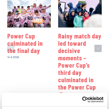
Power Cup
Rainy match day
culminated in
led toward
the final day
decisive
moments –
14.6.2026
Power Cup’s
third day
culminated in
the Power Cup
disco
13.6.2026