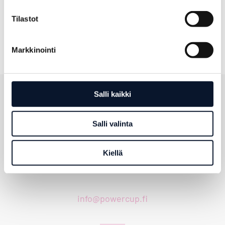
Tilastot
Markkinointi
Salli kaikki
Salli valinta
Kiellä
info@powercup.fi