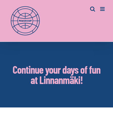
Skip
to
content
Continue your days of fun
at Linnanmäki!